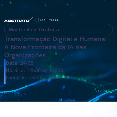
Masterclass Gratuita
Transformação Digital e Humana:
A Nova Fronteira da IA nas
Organizações
Data:
24/05
Horário:
12h30 às 13h30
Local:
Ao vivo via Zoom