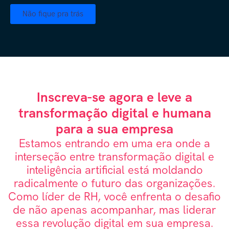
Não fique pra trás
Inscreva-se agora e leve a
transformação digital e humana
para a sua empresa
Estamos entrando em uma era onde a
interseção entre transformação digital e
inteligência artificial está moldando
radicalmente o futuro das organizações.
Como líder de RH, você enfrenta o desafio
de não apenas acompanhar, mas liderar
essa revolução digital em sua empresa.