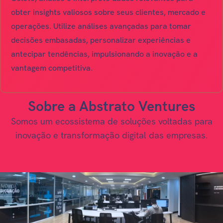
obter insights valiosos sobre seus clientes, mercado e
operações. Utilize análises avançadas para tomar
decisões embasadas, personalizar experiências e
antecipar tendências, impulsionando a inovação e a
vantagem competitiva.
Sobre a Abstrato Ventures
Somos um ecossistema de soluções voltadas para
inovação e transformação digital das empresas.