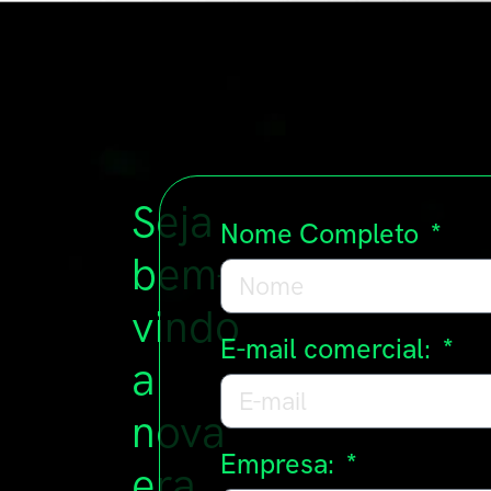
Seja
Nome Completo
bem-
vindo
E-mail comercial:
a
nova
Empresa:
era