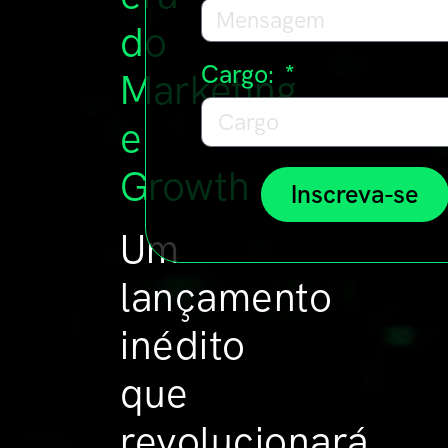
do
Cargo:
Marketing
e
Growth
Inscreva-se
Um
lançamento
inédito
que
revolucionará