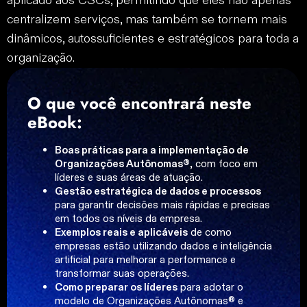
aplicado aos CSCs, permitindo que eles não apenas
centralizem serviços, mas também se tornem mais
dinâmicos, autossuficientes e estratégicos para toda a
organização.
O que você encontrará neste
eBook:
Boas práticas para a implementação de
Organizações Autônomas®
, com foco em
líderes e suas áreas de atuação.
Gestão estratégica de dados e processos
para garantir decisões mais rápidas e precisas
em todos os níveis da empresa.
Exemplos reais e aplicáveis
de como
empresas estão utilizando dados e inteligência
artificial para melhorar a performance e
transformar suas operações.
Como preparar os líderes
para adotar o
modelo de Organizações Autônomas® e